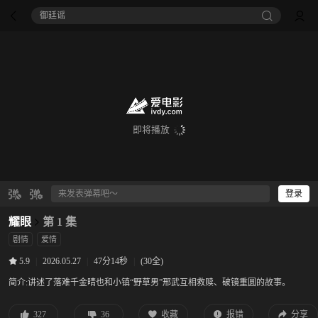
御廷谣‎
即将播放
登录
耀眼
第 1 集
剧情
爱情
|
2026.05.27
|
47分14秒
|
(30全)
5.9
简介:
讲述了落难千金晴也和小镇“野草男”邢武互相救赎、破镜重圆的故事。
327
36
收藏
报错
分享