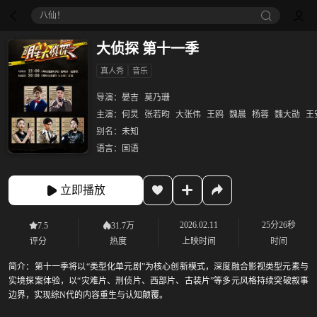
八仙！
大侦探 第十一季
真人秀
音乐
导演：
晏吉
莫乃珊
主演：
何炅
张若昀
大张伟
王鸥
魏晨
杨蓉
魏大勋
王
别名：
未知
语言：
国语
立即播放
2026.02.11
25分26秒
7.5
31.7万
评分
热度
上映时间
时间
简介：
第十一季将以“类型化单元剧”为核心创新模式，深度融合影视类型元素与
实境探案体验，以“灾难片、刑侦片、西部片、古装片”等多元风格持续突破叙事
边界，实现综N代的内容重生与认知颠覆。