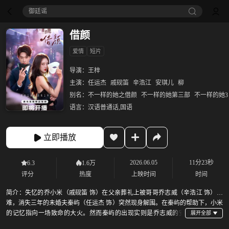
御廷谣‎
借颜
爱情
短片
导演：
王梓
主演：
任运杰
戚砚笛
辛浩江
安琪儿
柳
别名：
不一样的她之借颜
不一样的她第三部
不一样的她3
语言：
汉语普通话,国语
立即播放
2026.06.05
11分23秒
6.3
1.6万
评分
热度
上映时间
时间
简介：
失忆的乔小米（戚砚笛 饰）在父亲葬礼上被哥哥乔志威（辛浩江 饰）刁
难，消失三年的未婚夫秦屿（任运杰 饰）突然现身解围。在秦屿的帮助下，小米
的记忆指向一场致命的大火。然而秦屿的出现实则是乔志威的安
排，当真相浮出水面，这段谎言中的爱情面临抉择。