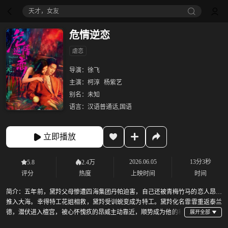
天才，女友
危情逆恋
虐恋
导演：
徐飞
主演：
柯淳
杨紫艺
别名：
未知
语言：
汉语普通话,国语
立即播放
2026.06.05
13分3秒
5.8
2.4万
评分
热度
上映时间
时间
简介：
五年前，黛羚父母惨遭四海集团丹帕迫害，自己还被青梅竹马的恋人昂威
推入大海。幸得特工花姐相救，黛羚受训蜕变成为特工。黛羚化名霏霏重返泰兰
德，潜伏进入檀宫，被心怀愧疚的昂威主动靠近，顺势成为他的私
人秘书，二人在试探拉扯中旧情复燃……