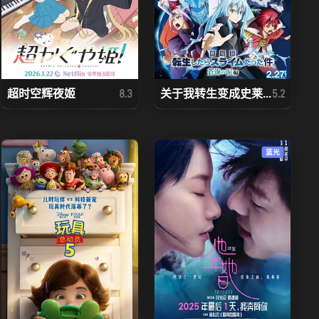
超时空辉夜姬
关于我转生变成史莱...
8.3
5.2
蓝光