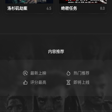
洛杉矶劫案
绝密任务
6.5
8.0
内容推荐
最新上映
热门推荐
评分最高
即将上线