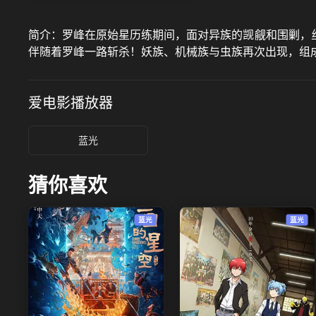
简介：
罗峰在原始星历练期间，面对异族的觊觎和围剿，
伴随着罗峰一路斩杀！妖族、机械族与虫族再次出现，组成
爱电影
播放器
蓝光
猜你喜欢
蓝光
蓝光