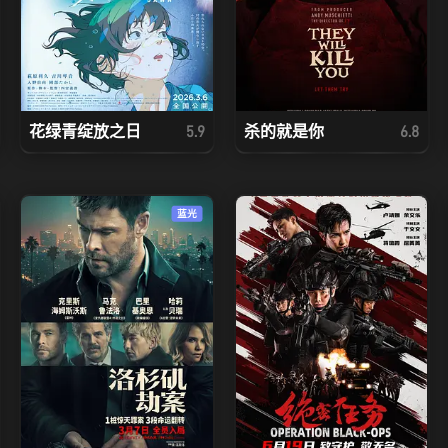
花绿青绽放之日
杀的就是你
5.9
6.8
蓝光