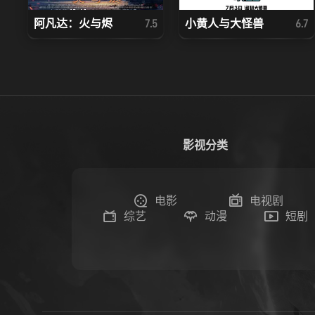
阿凡达：火与烬
小黄人与大怪兽
7.5
6.7
影视分类
电影
电视剧
综艺
动漫
短剧