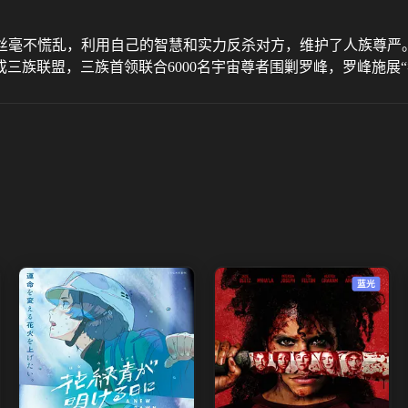
丝毫不慌乱，利用自己的智慧和实力反杀对方，维护了人族尊严。
三族联盟，三族首领联合6000名宇宙尊者围剿罗峰，罗峰施展
蓝光