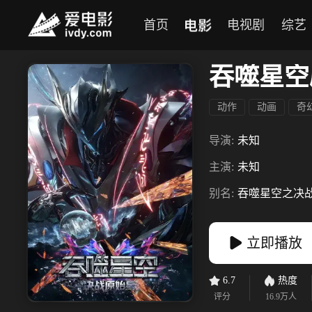
电影
首页
电视剧
综艺
吞噬星空
动作
动画
奇
导演:
未知
主演:
未知
别名:
吞噬星空之决
立即播放
6.7
热度
评分
16.9万
人