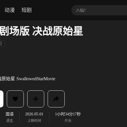
动漫
短剧
剧场版 决战原始星
幻
战原始星
SwallowedStarMovie
国语
2026.05.01
1小时34分17秒
语言
上映时间
片长