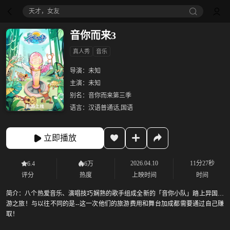
天才，女友
音你而来3
真人秀
音乐
导演：
未知
主演：
未知
别名：
音你而来第三季
语言：
汉语普通话,国语
立即播放
2026.04.10
11分27秒
6.4
6万
评分
热度
上映时间
时间
简介：
八个热爱音乐、演唱技巧娴熟的歌手组成全新的「音你小队」踏上异国唱
游之旅！与以往不同的是--这一次他们的旅游费用和舞台加成都需要通过自己赚
取！