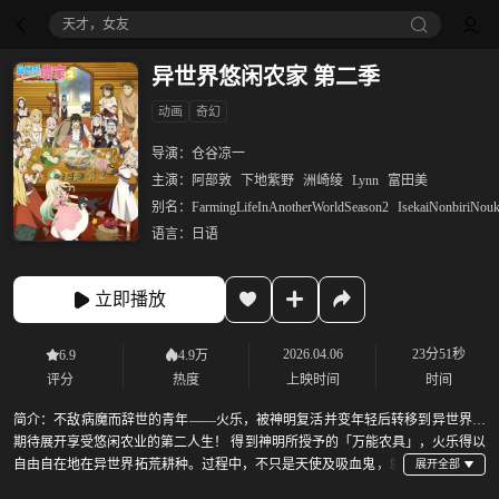
天才，女友
异世界悠闲农家 第二季
动画
奇幻
导演：
仓谷凉一
主演：
阿部敦
下地紫野
洲崎绫
Lynn
富田美
别名：
FarmingLifeInAnotherWorldSeason2
IsekaiNonbiriNou
语言：
日语
立即播放
2026.04.06
23分51秒
6.9
4.9万
评分
热度
上映时间
时间
简介：
不敌病魔而辞世的青年——火乐，被神明复活并变年轻后转移到异世界，
期待展开享受悠闲农业的第二人生！ 得到神明所授予的「万能农具」，火乐得以
自由自在地在异世界拓荒耕种。过程中，不只是天使及吸血鬼，就
连精灵与龙也接踵现身……转瞬间便发展成村落规模，回过神来，自己已成了村