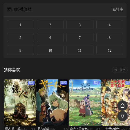
长!?慢活生活&amp;农业奇幻谭，在此揭幕！
爱电影
播放器
排序
1
2
3
4
5
6
7
8
9
10
11
12
猜你喜欢
换一换
蓝光
蓝光
蓝光
蓝
镖人 第二季
尼古喵喵
穹庐下的魔女
二十世纪电气...
9.4
7.9
8.7
(08全)
(6/12)
(6/12)
(5/13)