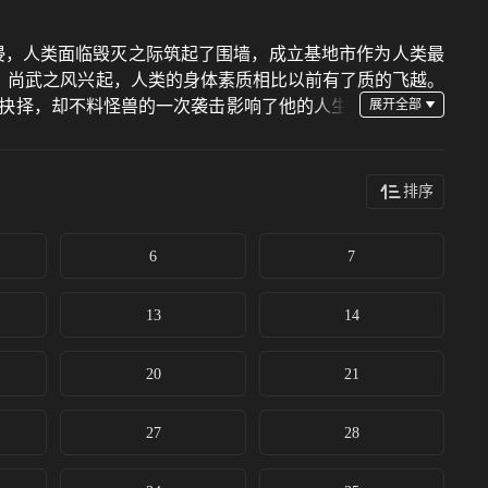
侵，人类面临毁灭之际筑起了围墙，成立基地市作为人类最
，尚武之风兴起，人类的身体素质相比以前有了质的飞越。
的抉择，却不料怪兽的一次袭击影响了他的人生
峰被武者的强大所感染，暗自立下成为武者以保护所爱之人
先要面对的便是外部环境无形中...
排序
6
7
13
14
20
21
27
28