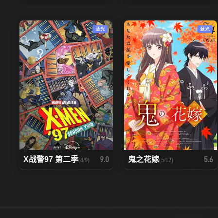
92
93
蓝光
蓝光
99
100
106
107
113
114
120
121
127
128
X战警97 第二季
鬼之花嫁
9.0
5.6
(8/9)
(5/12)
134
135
141
142