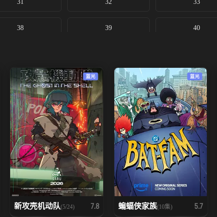
31
32
33
38
39
40
45
46
47
蓝光
蓝光
52
53
54
59
60
61
66
67
68
73
74
75
80
81
82
新攻壳机动队
蝙蝠侠家族
7.8
5.7
(5/24)
(10集)
87
88
89