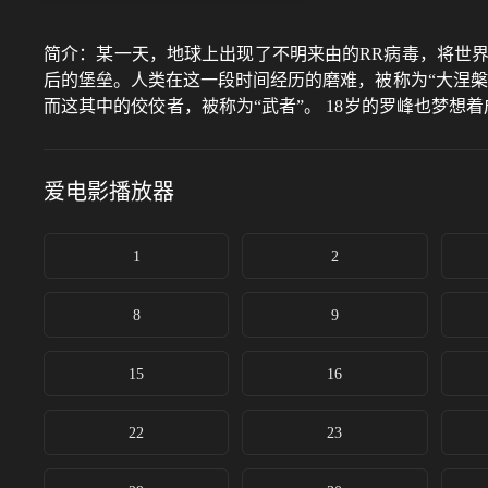
简介：
某一天，地球上出现了不明来由的RR病毒，将世
后的堡垒。人类在这一段时间经历的磨难，被称为“大涅
而这其中的佼佼者，被称为“武者”。 18岁的罗峰也梦
轨迹。在强大怪兽的威胁之下，市内居民面临危险，军方
的决心。这是一切的开始，罗峰武者之路的起点，也拉开了
爱电影
播放器
1
2
8
9
15
16
22
23