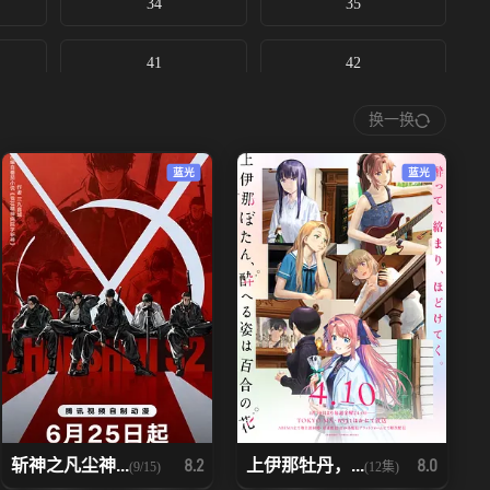
34
35
41
42
换一换
48
49
蓝光
蓝光
55
56
62
63
69
70
76
77
83
84
斩神之凡尘神...
上伊那牡丹，...
8.2
8.0
(9/15)
(12集)
90
91