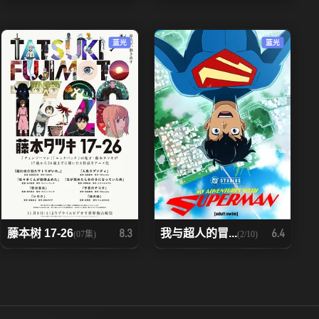
97
98
蓝光
蓝光
104
105
111
112
118
119
125
126
132
133
藤本树 17-26
我与超人的冒...
8.3
6.4
(07集)
(2/10)
139
140
146
147