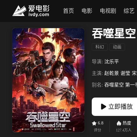
首页
电影
电视剧
综艺
吞噬星空
科幻
动画
导演:
沈乐平
主演:
赵乾景
谢莹
宋
别名:
吞噬星空 第一
立即播放
6.8
热度
评分
127.4万
人