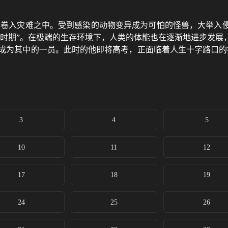
界卷入灾难之中。受到感染的动物变异成为可怕的怪兽，大举入
槃时期”。在极端的生存环境下，人类的体能也在逐渐地进步发展
想着成为其中的一员。此时的他即将高考，正面临着人生十字路口
却束手无策。唯有一名武者挺身而出，保卫了基地市的安全。罗
他传奇人生的序幕。 罗峰立志成为武者，前路却并不平坦，他首
3
4
5
10
11
12
17
18
19
24
25
26